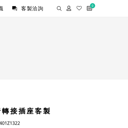
0
識
客製洽詢
行轉接插座客製
01Z1322