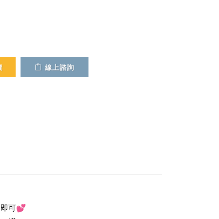
價
線上諮詢
即可💕