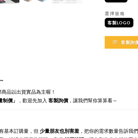
選擇規格
客製LOGO
客製詢
～
際商品以出貨實品為主喔！
量制價」
，歡迎先加入
客製
詢價
，讓我們幫你算算看～
有基本訂購量，但
少量朋友也別害羞
，把你的需求數量告訴我們