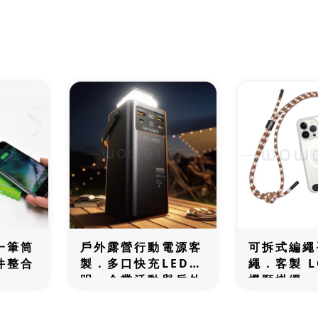
薦
一筆筒
戶外露營行動電源客
可拆式編繩
件整合
製．多口快充LED照
繩．客製 L
明．企業活動與戶外
機頸掛繩
贈品