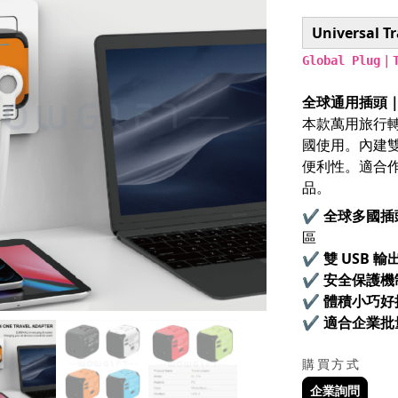
Universal T
Global Plug｜T
全球通用插頭｜
本款萬用旅行
國使用。內建雙
便利性。適合
品。
✔
全球多國插
區
✔
雙 USB 輸
✔
安全保護機
✔
體積小巧好
✔
適合企業批
購買方式
企業詢問