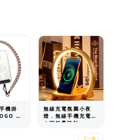
手機掛
無線充電氛圍小夜
OGO 手
燈．無線手機充電檯
｜可折疊設計
下一筆