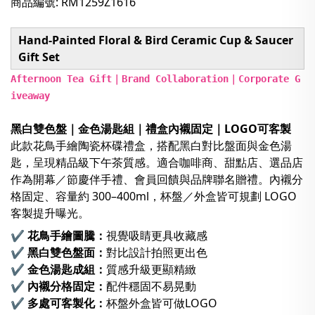
商品編號: RM1259Z1616
Hand-Painted Floral & Bird Ceramic Cup & Saucer
Gift Set
Afternoon Tea Gift｜Brand Collaboration｜Corporate G
iveaway
黑白雙色盤｜金色湯匙組｜禮盒內襯固定｜LOGO可客製
此款花鳥手繪陶瓷杯碟禮盒，搭配黑白對比盤面與金色湯
匙，呈現精品級下午茶質感。適合咖啡商、甜點店、選品店
作為開幕／節慶伴手禮、會員回饋與品牌聯名贈禮。內襯分
格固定、容量約 300–400ml，杯盤／外盒皆可規劃 LOGO
客製提升曝光。
✔ 花鳥手繪圖騰：
視覺吸睛更具收藏感
✔ 黑白雙色盤面：
對比設計拍照更出色
✔ 金色湯匙成組：
質感升級更顯精緻
✔ 內襯分格固定：
配件穩固不易晃動
✔ 多處可客製化：
杯盤外盒皆可做LOGO