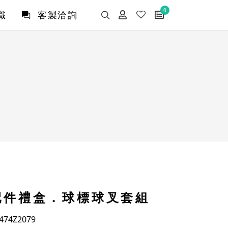
0
識
客製洽詢
配件禮盒．球標球叉套組
74Z2079