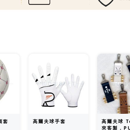
薦
頭套
高爾夫球手套
高爾夫球 T
夾客製．P