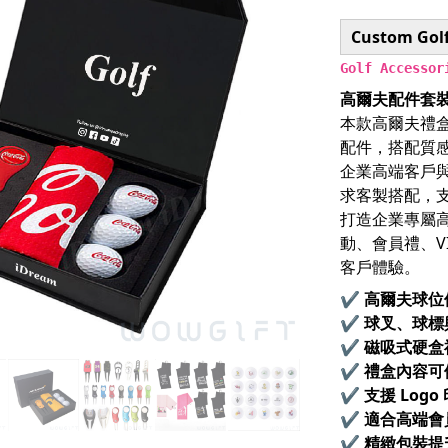
Custom Golf
Golf Accessor
高爾夫配件套裝
本款高爾夫禮
配件，搭配質
企業高端客戶
求客製搭配，支
打造企業專屬
動、會員禮、V
客戶體驗。
✔ 高爾夫球位
✔ 球叉、球
✔ 磁吸式硬
✔ 禮盒內容可
✔ 支援 Log
✔ 適合高端
✔ 精緻包裝提