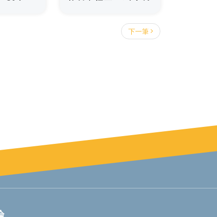
下一筆
論