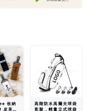
ee 收納
高階防水高爾夫球袋
U 皮革球
客製，輕量立式球袋