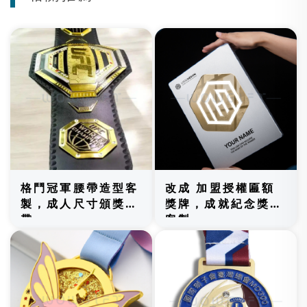
格鬥冠軍腰帶造型客
改成 加盟授權匾額
製，成人尺寸頒獎腰
獎牌，成就紀念獎牌
帶
客製