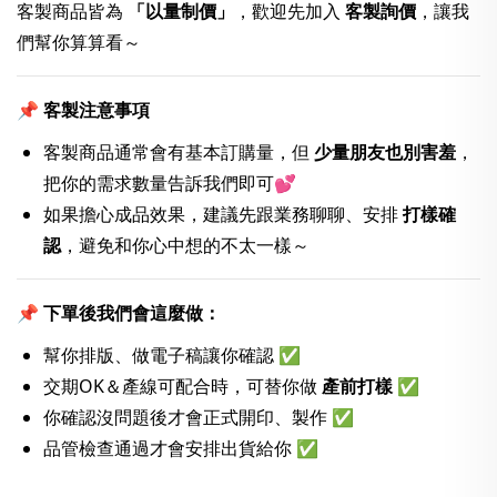
客製商品皆為
「以量制價」
，歡迎先加入
客製
詢價
，讓我
們幫你算算看～
📌 客製注意事項
客製商品通常會有基本訂購量，但
少量朋友也別害羞
，
把你的需求數量告訴我們即可💕
如果擔心成品效果，建議先跟業務聊聊、安排
打樣確
認
，避免和你心中想的不太一樣～
📌 下單後我們會這麼做：
幫你排版、做電子稿讓你確認 ✅
交期OK＆產線可配合時，可替你做
產前打樣
✅
你確認沒問題後才會正式開印、製作 ✅
品管檢查通過才會安排出貨給你 ✅