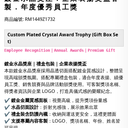
製．年度優秀員工獎
商品編號: RM1449Z1732
Custom Plated Crystal Award Trophy (Gift Box Se
t)
Employee Recognition｜Annual Awards｜Premium Gift
鍍金水晶獎座｜禮盒包裝｜企業表揚獎盃
本款鍍金水晶獎座採用晶透切面搭配鍍金質感設計，整體呈
現高端頒獎氛圍。搭配專屬禮盒包裝，適合年度表揚、績優
員工獎、銷售競賽與品牌活動頒獎使用。可客製獎項名稱、
得獎者資訊與企業 LOGO，打造具儀式感的榮耀紀念。
✔
鍍金金屬質感面板
：視覺高級，提升獎項份量感
✔
水晶切面設計
：折射光感強，展示效果出眾
✔
禮盒裝含防護內襯
：收納與運送更安全，送禮更體面
✔
支援專屬內容客製
：LOGO、獎項名稱、年份、姓名皆
可呈現