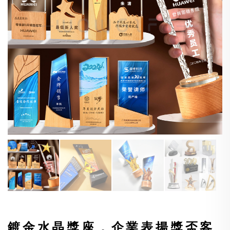
鍍金水晶獎座．企業表揚獎盃客